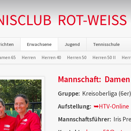
ichten
Erwachsene
Jugend
Tennisschule
amen 65
Herren
Herren 40
Herren 50
Herren 50 II
Herr
Mannschaft:
Damen 
Gruppe:
Kreisoberliga (6er
Aufstellung:
➥HTV-Online
Mannschaftsführer:
Iris Pre