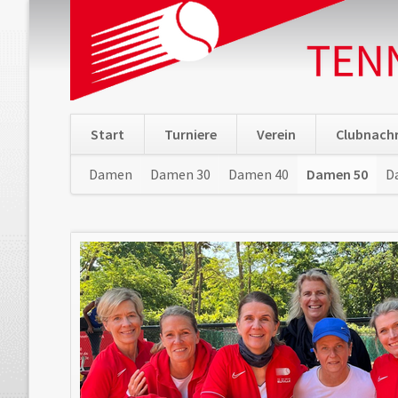
Start
Turniere
Verein
Clubnachr
Navigation
Damen
Damen 30
Damen 40
Damen 50
D
überspringen