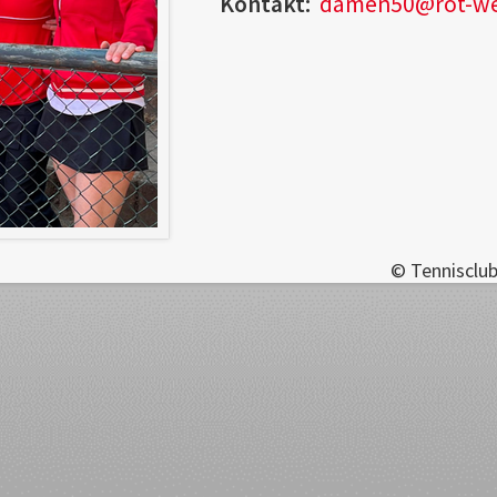
Kontakt:
damen50@rot-weis
© Tennisclub